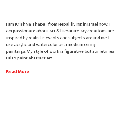
I am
KrishNa Thapa
, from Nepal, living in Israel now. I
am passionate about Art & literature. My creations are
inspired by realistic events and subjects around me. I
use acrylic and watercolor as a medium on my
paintings. My style of work is figurative but sometimes
I also paint abstract art.
Read More