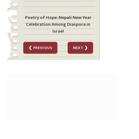
Mental Strain Grows among
Nepali Workers in Israel during
War
❮ PREVIOUS
NEXT ❯