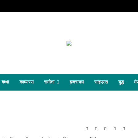
कथा
काव्य रस
समीक्षा
इजरायल
साइप्रस
युद्ध
मेर
Website
Facebook
X
Instagram
Linked
(Twitter)