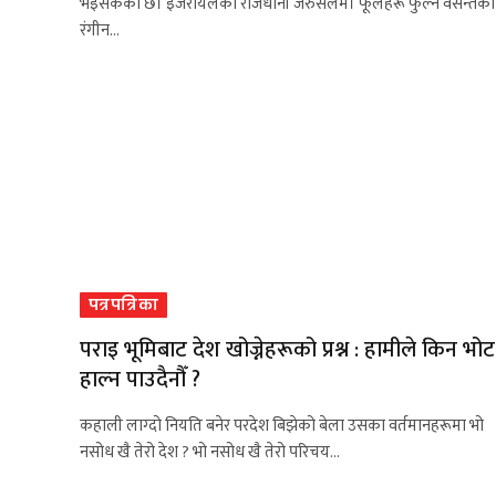
भइसकेको छ। इजरायलको राजधानी जेरुसलेम। फूलहरू फुल्ने वसन्तको
रंगीन…
पत्रपत्रिका
पराइ भूमिबाट देश खोज्नेहरूको प्रश्न : हामीले किन भोट
हाल्न पाउदैनौँ ?
कहाली लाग्दो नियति बनेर परदेश बिझेको बेला उसका वर्तमानहरूमा भो
नसोध खै तेरो देश ? भो नसोध खै तेरो परिचय…