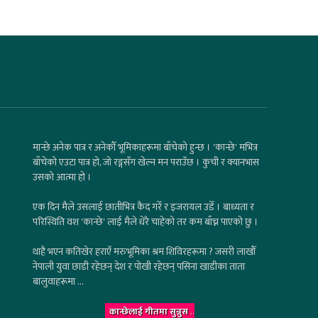
मान्छे अनेक पात्र र अनेकौँ भूमिकाहरूमा बाँचेको हुन्छ । 'कान्छे' मभित्र
बाँचेको एउटा पात्र हो, जो रङ्गसँग खेल्न मन पराउँछ । कुची र क्यानभास
उसको आत्मा हो ।
एक दिन मैले उसलाई छातीभित्र कैद गरेँ र इजरायल उडेँ । बाध्यता र
परिस्थिति वश 'कान्छे' लाई मैले धेरै चाहेको तर कम बाँच्न पाएको छु ।
थाहै भएन कतिखेर हराएँ मरुभूमिका श्रम शिविरहरूमा ? जसरी लाखौँ
नेपाली युवा छाडी रहेछन् देश र पोखी रहेछन् पसिना खाडीका ताता
बालुवाहरूमा ...
कान्छेलाई गीतमा सुन्नुस
..