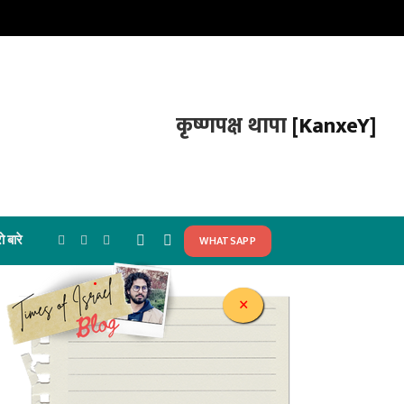
कृष्णपक्ष थापा
[KanxeY]
ो बारे
WHATSAPP
Facebook
X
Instagram
(Twitter)
.
×
In