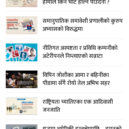
अभ्यासको विरुद्धमा
नीतिगत अस्पष्टता र प्रविधि कम्पनीको
अटेरीपनले निम्त्याएको सन्नाटा
विपिन जोशीका आमा र बहिनीका
पीडामा सँगै रोयो तेल अभिभ सहर
राष्ट्रियता च्यातिएका एक आदिवासी
जनजाति
युद्धमा अमेरिकी हस्तक्षेपपछि – इरानको
सम्भावित प्रतिकार