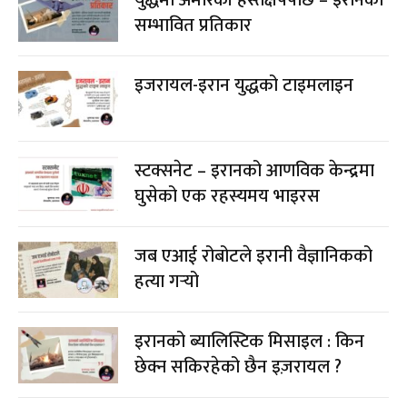
इजरायल-इरान युद्धको टाइमलाइन
स्टक्सनेट – इरानको आणविक केन्द्रमा
घुसेको एक रहस्यमय भाइरस
जब एआई रोबोटले इरानी वैज्ञानिकको
हत्या गर्‍यो
इरानको ब्यालिस्टिक मिसाइल : किन
छेक्न सकिरहेको छैन इज़रायल ?
यस्तो पुस्तकालय, जहाँ रोबोटले
सम्हाल्छन् पचास लाख पुस्तक