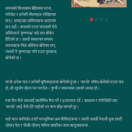
छन् यहाँ । कथाको एउटा पात्रजस्तै मेरो
अस्तित्वले ‘कृष्णपक्ष’ भन्ने नाम बोकेर
हिँडेको छ । जसरी संसारका समस्त
अवयवहरू भिन्न अस्तित्व बाँचेका छन्,
त्यसरी नै ‘कृष्णपक्ष’ पनि एउटा पृथकता
बाँचेको छ ।
मान्छे अनेक पात्र र अनेकौँ भूमिकाहरूमा बाँचेको हुन्छ । 'कान्छे' मभित्र बाँचेको एउटा पात्र
हो, जो रङ्गसँग खेल्न मन पराउँछ । कुची र क्यानभास उसको आत्मा हो ।
एक दिन मैले उसलाई छातीभित्र कैद गरेँ र इजरायल उडेँ । बाध्यता र परिस्थिति वश
'कान्छे' लाई मैले धेरै चाहेको तर कम बाँच्न पाएको छु ।
थाहै भएन कतिखेर हराएँ मरुभूमिका श्रम शिविरहरूमा ? जसरी लाखौँ नेपाली युवा छाडी
रहेछन् देश र पोखी रहेछन् पसिना खाडीका ताता बालुवाहरूमा ...
कान्छेलाई गीतमा सुन्नुस
..