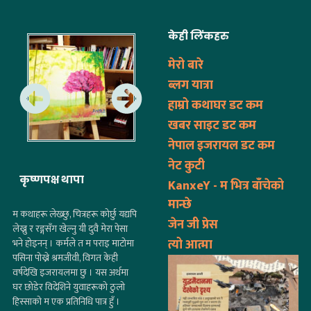
मेरो बारे
ब्लग यात्रा
हाम्रो कथाघर डट कम
खबर साइट डट कम
नेपाल इजरायल डट कम
नेट कुटी
कृष्णपक्ष थापा
KanxeY - म भित्र बाँचेको
मान्छे
म कथाहरू लेख्छु, चित्रहरू कोर्छु यद्यपि
जेन जी प्रेस
लेख्नु र रङ्गसँग खेल्नु यी दुवै मेरा पेसा
त्यो आत्मा
भने होइनन् । कर्मले त म पराइ माटोमा
पसिना पोख्ने श्रमजीवी, विगत केही
वर्षदेखि इजरायलमा छु । यस अर्थमा
घर छोडेर विदेशिने युवाहरूको ठुलो
हिस्साको म एक प्रतिनिधि पात्र हुँ ।
समयको किताबमा बेहिसाब घटना,
परिवेश र अनेकौँ मौसमहरू लेखिएका
छन् । असङ्ख्य अस्तित्वहरू अटाएका