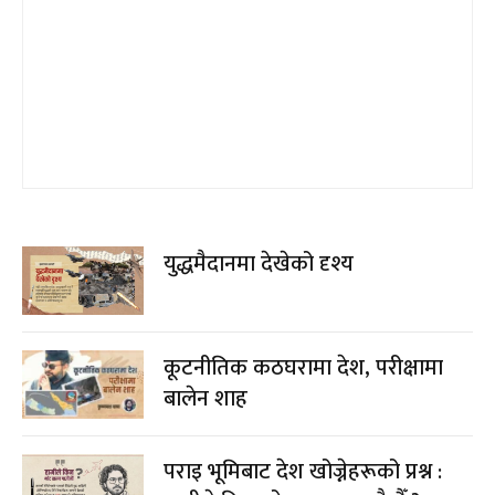
युद्धमैदानमा देखेको दृश्य
कूटनीतिक कठघरामा देश, परीक्षामा
बालेन शाह
पराइ भूमिबाट देश खोज्नेहरूको प्रश्न :
हामीले किन भोट हाल्न पाउदैनौँ ?
समानुपातिक समावेशी प्रणालीको कुरुप