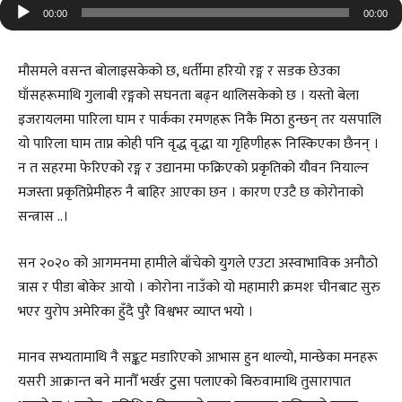
Audio
00:00
00:00
Player
मौसमले वसन्त बोलाइसकेको छ, धर्तीमा हरियो रङ्ग र सडक छेउका
घाँसहरूमाथि गुलाबी रङ्गको सघनता बढ्न थालिसकेको छ । यस्तो बेला
इजरायलमा पारिला घाम र पार्कका रमणहरू निकै मिठा हुन्छन् तर यसपालि
यो पारिला घाम ताप्न कोही पनि वृद्ध वृद्धा या गृहिणीहरू निस्किएका छैनन् ।
न त सहरमा फेरिएको रङ्ग र उद्यानमा फक्रिएको प्रकृतिको यौवन नियाल्न
मजस्ता प्रकृतिप्रेमीहरु नै बाहिर आएका छन । कारण एउटै छ कोरोनाको
सन्त्रास ..।
सन २०२० को आगमनमा हामीले बाँचेको युगले एउटा अस्वाभाविक अनौठो
त्रास र पीडा बोकेर आयो । कोरोना नाउँको यो महामारी क्रमशः चीनबाट सुरु
भएर युरोप अमेरिका हुँदै पुरै विश्वभर व्याप्त भयो ।
मानव सभ्यतामाथि नै सङ्कट मडारिएको आभास हुन थाल्यो, मान्छेका मनहरू
यसरी आक्रान्त बने मानौँ भर्खर टुसा पलाएको बिरुवामाथि तुसारापात