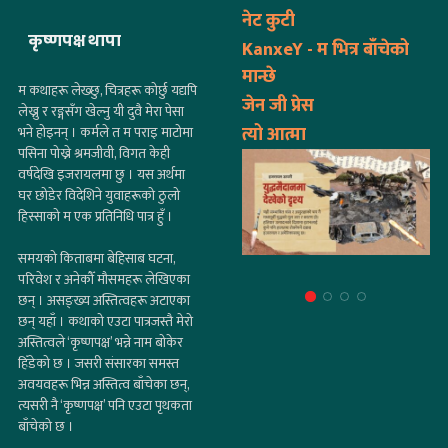
नेट कुटी
कृष्णपक्ष थापा
KanxeY - म भित्र बाँचेको
मान्छे
म कथाहरू लेख्छु, चित्रहरू कोर्छु यद्यपि
जेन जी प्रेस
लेख्नु र रङ्गसँग खेल्नु यी दुवै मेरा पेसा
त्यो आत्मा
भने होइनन् । कर्मले त म पराइ माटोमा
पसिना पोख्ने श्रमजीवी, विगत केही
वर्षदेखि इजरायलमा छु । यस अर्थमा
घर छोडेर विदेशिने युवाहरूको ठुलो
हिस्साको म एक प्रतिनिधि पात्र हुँ ।
समयको किताबमा बेहिसाब घटना,
परिवेश र अनेकौँ मौसमहरू लेखिएका
छन् । असङ्ख्य अस्तित्वहरू अटाएका
छन् यहाँ । कथाको एउटा पात्रजस्तै मेरो
अस्तित्वले ‘कृष्णपक्ष’ भन्ने नाम बोकेर
हिँडेको छ । जसरी संसारका समस्त
अवयवहरू भिन्न अस्तित्व बाँचेका छन्,
त्यसरी नै ‘कृष्णपक्ष’ पनि एउटा पृथकता
बाँचेको छ ।