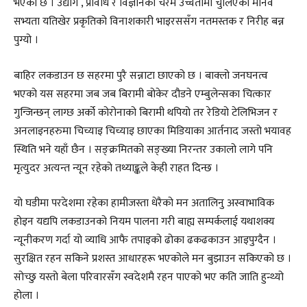
भएको छ । उद्योग , प्रविधि र विज्ञानको चरम उच्चतामा चुलिएको मानव
सभ्यता यतिखेर प्रकृतिको विनाशकारी भाइरससँग नतमस्तक र निरीह बन्न
पुग्यो ।
बाहिर लकडाउन छ सहरमा पुरै सन्नाटा छाएको छ । बाक्लो जनघनत्व
भएको यस सहरमा जब जब बिरामी बोकेर दौडने एम्बुलेन्सका चित्कार
गुन्जिन्छन् लाग्छ अर्को कोरोनाको बिरामी थपियो तर रेडियो टेलिभिजन र
अनलाइनहरुमा चिच्याइ चिच्याइ छाएका मिडियाका आर्तनाद जस्तो भयावह
स्थिति भने यहाँ छैन । सङ्क्रमितको सङ्ख्या निरन्तर उकालो लागे पनि
मृत्युदर अत्यन्त न्यून रहेको तथ्याङ्कले केही राहत दिन्छ ।
यो घडीमा परदेशमा रहेका हामीजस्ता धेरैको मन अतालिनु अस्वाभाविक
होइन यद्यपि लकडाउनको नियम पालना गरी बाह्य सम्पर्कलाई यथाशक्य
न्यूनीकरण गर्दा यो व्याधि आफै तपाइको ढोका ढकढकाउन आइपुग्दैन ।
सुरक्षित रहन सकिने प्रशस्त आधारहरू भएकोले मन बुझाउन सकिएको छ ।
सोच्छु यस्तो बेला परिवारसँग स्वदेशमै रहन पाएको भए कति जाति हुन्थ्यो
होला ।