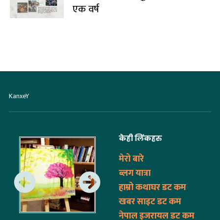
एक वर्ष
KanxeY
केही लिंकहरु
मेरो बारे
ब्लग यात्रा
हाम्रो कथाघर डट कम
खबर साइट डट कम
नेपाल इजरायल डट कम