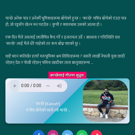
मान्छे अनेक पात्र र अनेकौँ भूमिकाहरूमा बाँचेको हुन्छ । 'कान्छे' मभित्र बाँचेको एउटा पात्र
हो, जो रङ्गसँग खेल्न मन पराउँछ । कुची र क्यानभास उसको आत्मा हो ।
एक दिन मैले उसलाई छातीभित्र कैद गरेँ र इजरायल उडेँ । बाध्यता र परिस्थिति वश
'कान्छे' लाई मैले धेरै चाहेको तर कम बाँच्न पाएको छु ।
थाहै भएन कतिखेर हराएँ मरुभूमिका श्रम शिविरहरूमा ? जसरी लाखौँ नेपाली युवा छाडी
रहेछन् देश र पोखी रहेछन् पसिना खाडीका ताता बालुवाहरूमा ...
कान्छेलाई गीतमा सुन्नुस
..
कान्छे [KanxeY]
म भित्र बाँचेको सानो त्यो मान्छे ..