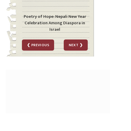
Mental Strain Grows among
Nepali Workers in Israel during
War
❮ PREVIOUS
NEXT ❯
पत्रपत्रिका
पराइ भूमिबाट देश खोज्नेहरूको प्रश्न :
हामीले किन भोट हाल्न पाउदैनौँ ?