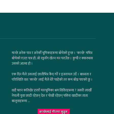
मान्छे अनेक पात्र र अनेकौँ भूमिकाहरूमा बाँचेको हुन्छ । 'कान्छे' मभित्र
बाँचेको एउटा पात्र हो, जो रङ्गसँग खेल्न मन पराउँछ । कुची र क्यानभास
उसको आत्मा हो ।
एक दिन मैले उसलाई छातीभित्र कैद गरेँ र इजरायल उडेँ । बाध्यता र
परिस्थिति वश 'कान्छे' लाई मैले धेरै चाहेको तर कम बाँच्न पाएको छु ।
थाहै भएन कतिखेर हराएँ मरुभूमिका श्रम शिविरहरूमा ? जसरी लाखौँ
नेपाली युवा छाडी रहेछन् देश र पोखी रहेछन् पसिना खाडीका ताता
बालुवाहरूमा ...
कान्छेलाई गीतमा सुन्नुस
..