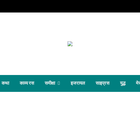
कथा
काव्य रस
समीक्षा
इजरायल
साइप्रस
युद्ध
मेर