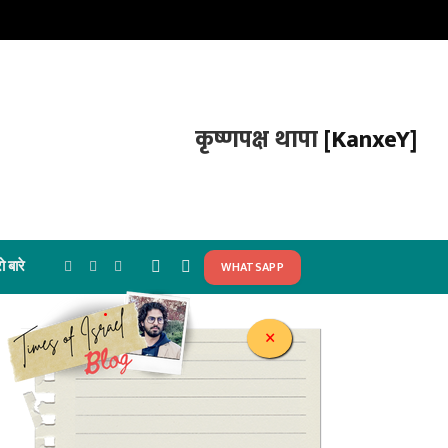
कृष्णपक्ष थापा
[KanxeY]
ो बारे
WHATSAPP
Facebook
X
Instagram
(Twitter)
.
×