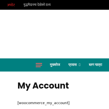
युद्धमैदानमा देखेको दृश्य
अपडेट
मुख्यपेज
प्रवास
ब्लग यात्रा
My Account
[woocommerce_my_account]