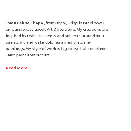
I am
KrishNa Thapa
, from Nepal, living in Israel now. I
am passionate about Art & literature. My creations are
inspired by realistic events and subjects around me. I
use acrylic and watercolor as a medium on my
paintings. My style of work is figurative but sometimes
I also paint abstract art.
Read More