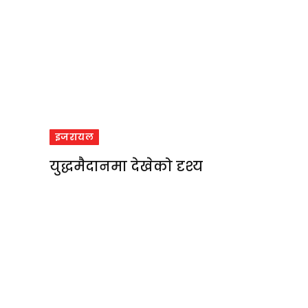
इजरायल
युद्धमैदानमा देखेको दृश्य