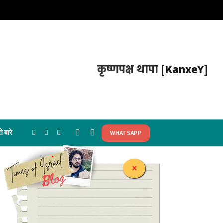
कृष्णपक्ष थापा
[KanxeY]
ो बारे
WHATSAPP
Facebook
X
Instagram
(Twitter)
.
×