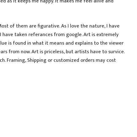
ted as it keeps me happy. It makes me feel alive and
ost of them are figurative. As I love the nature, I have
 I have taken referances from google. Art is extremely
lue is found in what it means and explains to the viewer
rs from now. Art is priceless, but artists have to survice.
nch. Framing, Shipping or customized orders may cost