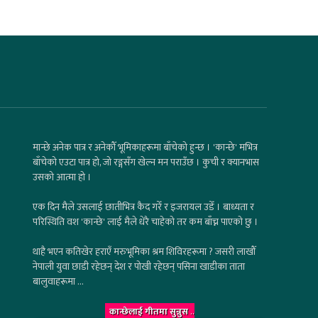
मान्छे अनेक पात्र र अनेकौँ भूमिकाहरूमा बाँचेको हुन्छ । 'कान्छे' मभित्र
बाँचेको एउटा पात्र हो, जो रङ्गसँग खेल्न मन पराउँछ । कुची र क्यानभास
उसको आत्मा हो ।
एक दिन मैले उसलाई छातीभित्र कैद गरेँ र इजरायल उडेँ । बाध्यता र
परिस्थिति वश 'कान्छे' लाई मैले धेरै चाहेको तर कम बाँच्न पाएको छु ।
थाहै भएन कतिखेर हराएँ मरुभूमिका श्रम शिविरहरूमा ? जसरी लाखौँ
नेपाली युवा छाडी रहेछन् देश र पोखी रहेछन् पसिना खाडीका ताता
बालुवाहरूमा ...
कान्छेलाई गीतमा सुन्नुस
..