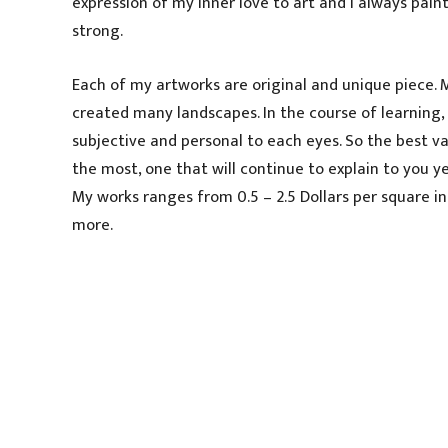
expression of my inner love to art and I always pain
strong.
Each of my artworks are original and unique piece. M
created many landscapes. In the course of learning,
subjective and personal to each eyes. So the best va
the most, one that will continue to explain to you yea
My works ranges from 0.5 – 2.5 Dollars per square i
more.