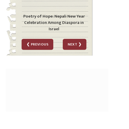
Mental Strain Grows among
Nepali Workers in Israel during
War
❮ PREVIOUS
NEXT ❯