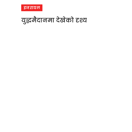
इजरायल
युद्धमैदानमा देखेको दृश्य