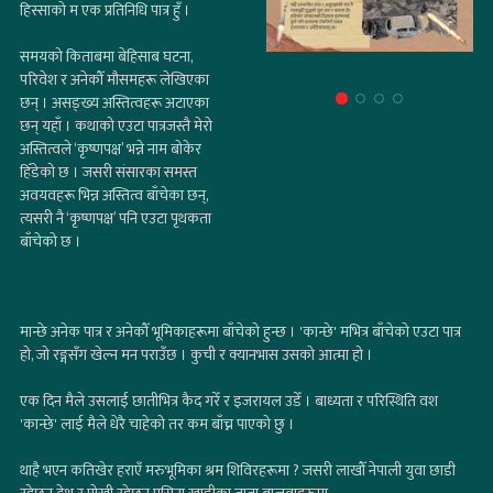
हिस्साको म एक प्रतिनिधि पात्र हुँ ।
समयको किताबमा बेहिसाब घटना,
परिवेश र अनेकौँ मौसमहरू लेखिएका
छन् । असङ्ख्य अस्तित्वहरू अटाएका
छन् यहाँ । कथाको एउटा पात्रजस्तै मेरो
अस्तित्वले ‘कृष्णपक्ष’ भन्ने नाम बोकेर
हिँडेको छ । जसरी संसारका समस्त
अवयवहरू भिन्न अस्तित्व बाँचेका छन्,
त्यसरी नै ‘कृष्णपक्ष’ पनि एउटा पृथकता
बाँचेको छ ।
मान्छे अनेक पात्र र अनेकौँ भूमिकाहरूमा बाँचेको हुन्छ । 'कान्छे' मभित्र बाँचेको एउटा पात्र
हो, जो रङ्गसँग खेल्न मन पराउँछ । कुची र क्यानभास उसको आत्मा हो ।
एक दिन मैले उसलाई छातीभित्र कैद गरेँ र इजरायल उडेँ । बाध्यता र परिस्थिति वश
'कान्छे' लाई मैले धेरै चाहेको तर कम बाँच्न पाएको छु ।
थाहै भएन कतिखेर हराएँ मरुभूमिका श्रम शिविरहरूमा ? जसरी लाखौँ नेपाली युवा छाडी