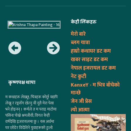
केही लिंकहरु
मेरो बारे
ब्लग यात्रा
हाम्रो कथाघर डट कम
खबर साइट डट कम
नेपाल इजरायल डट कम
नेट कुटी
कृष्णपक्ष थापा
KanxeY - म भित्र बाँचेको
मान्छे
म कथाहरू लेख्छु, चित्रहरू कोर्छु यद्यपि
जेन जी प्रेस
लेख्नु र रङ्गसँग खेल्नु यी दुवै मेरा पेसा
त्यो आत्मा
भने होइनन् । कर्मले त म पराइ माटोमा
पसिना पोख्ने श्रमजीवी, विगत केही
वर्षदेखि इजरायलमा छु । यस अर्थमा
घर छोडेर विदेशिने युवाहरूको ठुलो