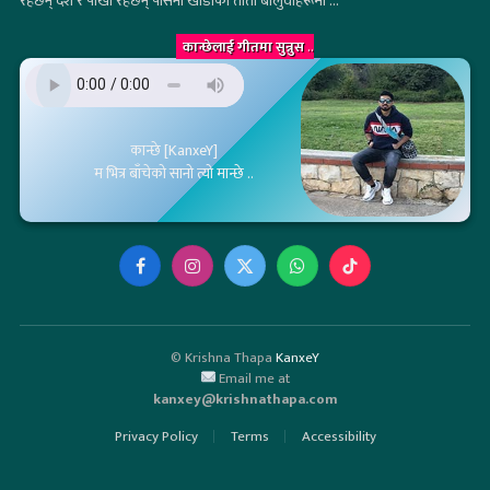
रहेछन् देश र पोखी रहेछन् पसिना खाडीका ताता बालुवाहरूमा ...
कान्छेलाई गीतमा सुन्नुस
..
कान्छे [KanxeY]
म भित्र बाँचेको सानो त्यो मान्छे ..
Facebook
Instagram
X
WhatsApp
TikTok
(Twitter)
© Krishna Thapa
KanxeY
Email me at
kanxey@krishnathapa.com
Privacy Policy
Terms
Accessibility