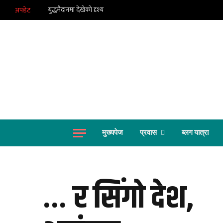
युद्धमैदानमा देखेको दृश्य
अपडेट
मुख्यपेज
प्रवास
ब्लग यात्रा
… र सिंगो देश,