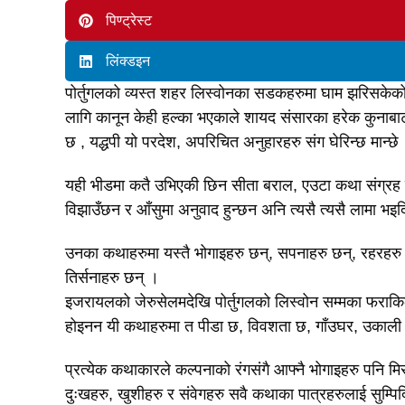
पिण्ट्रेस्ट
लिंक्डइन
पोर्तुगलको व्यस्त शहर लिस्वोनका सडकहरुमा घाम झरिसके
लागि कानून केही हल्का भएकाले शायद संसारका हरेक कुनाबाट
छ , यद्धपी यो परदेश, अपरिचित अनुहारहरु संग घेरिन्छ मान्छे
यही भीडमा कतै उभिएकी छिन सीता बराल, एउटा कथा संग्रह ल
विझाउँछन र आँसुमा अनुवाद हुन्छन अनि त्यसै त्यसै लामा भइ
उनका कथाहरुमा यस्तै भोगाइहरु छन्, सपनाहरु छन्, रहरहरु
तिर्सनाहरु छन् ।
इजरायलको जेरुसेलमदेखि पोर्तुगलको लिस्वोन सम्मका फराकि
होइनन यी कथाहरुमा त पीडा छ, विवशता छ, गाँउघर, उकाली
प्रत्येक कथाकारले कल्पनाको रंगसंगै आफ्नै भोगाइहरु पनि मि
दुःखहरु, खुशीहरु र संवेगहरु सवै कथाका पात्रहरुलाई सुम्प