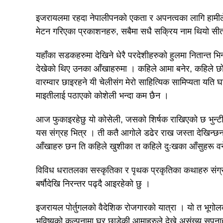
इजरायलमा रहदा नेपालीपनको एकता र अपनत्वका लागि हामीले
मेटन गरिएका प्रकाशनहरु, सबैमा सधै सक्रिय नाम थियो सी
यहाँका सडकहरुमा देखिने धेरै परदेशीहरुको हुलमा नितान्त भिन्
देखेको थिए उनका आँखाहरुमा । कहिले आमा बनेर, कहिले छो
वारम्वार छाइरहने यी चेलीसंग मेरो साहित्यिक सामिप्यता यति घ
माइतीलाई पठाएको कोशेली भन्दा कम छैन ।
आज फुकाइरहेछु यो कोसेली, जसको शिर्षक राखिएको छ भुन्टी 
यस संग्रह भित्र । ती कतै आगोले डढेर राख जस्ता देखिन्छन
आँखाहरु छन ति कहिले खुशीका त कहिले दुःखका आँसुहरू वन
विविध धरातलका सस्कृतिका र पृथक प्रकृतिका कथाहरु संग्र
बर्षौदेखि निरन्तर पढ्दै आइरहेको छु ।
इजरायल पोर्तुगलको वैदेशिक रोजगारको यात्रा । यो त भूगोल
भविष्यको कल्पनामा घर छाडेकी आमाहरुले देख्ने असंख्य सपना