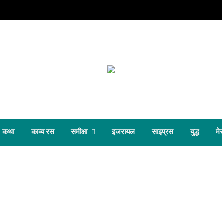
कथा
काव्य रस
समीक्षा
इजरायल
साइप्रस
युद्ध
मेर