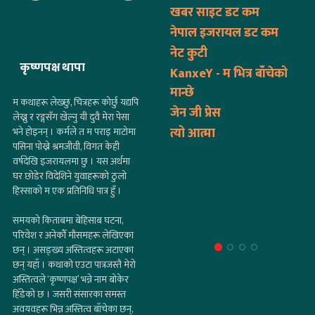
खबर साइट डट कम
नेपाल इजरायल डट कम
नेट कुटी
कृष्णपक्ष थापा
KanxeY - म भित्र बाँचेको
मान्छे
म कथाहरू लेख्छु, चित्रहरू कोर्छु यद्यपि
जेन जी प्रेस
लेख्नु र रङ्गसँग खेल्नु यी दुवै मेरा पेसा
त्यो आत्मा
भने होइनन् । कर्मले त म पराइ माटोमा
पसिना पोख्ने श्रमजीवी, विगत केही
वर्षदेखि इजरायलमा छु । यस अर्थमा
घर छोडेर विदेशिने युवाहरूको ठुलो
हिस्साको म एक प्रतिनिधि पात्र हुँ ।
समयको किताबमा बेहिसाब घटना,
परिवेश र अनेकौँ मौसमहरू लेखिएका
छन् । असङ्ख्य अस्तित्वहरू अटाएका
छन् यहाँ । कथाको एउटा पात्रजस्तै मेरो
अस्तित्वले ‘कृष्णपक्ष’ भन्ने नाम बोकेर
हिँडेको छ । जसरी संसारका समस्त
अवयवहरू भिन्न अस्तित्व बाँचेका छन्,