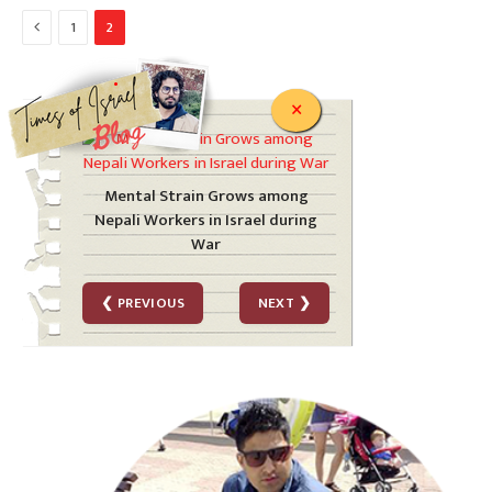
Previous
1
2
.
×
Mental Strain Grows among
Nepali Workers in Israel during
War
❮ PREVIOUS
NEXT ❯