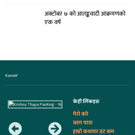
अक्टोबर ७ को आतङ्कवादी आक्रमणको
एक वर्ष
KanxeY
केही लिंकहरु
मेरो बारे
ब्लग यात्रा
हाम्रो कथाघर डट कम