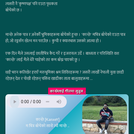
त्यसरी नै ‘कृष्णपक्ष’ पनि एउटा पृथकता
बाँचेको छ ।
मान्छे अनेक पात्र र अनेकौँ भूमिकाहरूमा बाँचेको हुन्छ । 'कान्छे' मभित्र बाँचेको एउटा पात्र
हो, जो रङ्गसँग खेल्न मन पराउँछ । कुची र क्यानभास उसको आत्मा हो ।
एक दिन मैले उसलाई छातीभित्र कैद गरेँ र इजरायल उडेँ । बाध्यता र परिस्थिति वश
'कान्छे' लाई मैले धेरै चाहेको तर कम बाँच्न पाएको छु ।
थाहै भएन कतिखेर हराएँ मरुभूमिका श्रम शिविरहरूमा ? जसरी लाखौँ नेपाली युवा छाडी
रहेछन् देश र पोखी रहेछन् पसिना खाडीका ताता बालुवाहरूमा ...
कान्छेलाई गीतमा सुन्नुस
..
कान्छे [KanxeY]
म भित्र बाँचेको सानो त्यो मान्छे ..